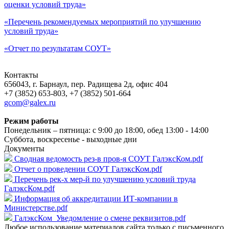
оценки условий труда»
«Перечень рекомендуемых мероприятий по улучшению
условий труда»
«Отчет по результатам СОУТ»
Контакты
656043, г. Барнаул, пер. Радищева 2д, офис 404
+7 (3852) 653-803, +7 (3852) 501-664
gcom@galex.ru
Режим работы
Понедельник – пятница: с 9:00 до 18:00, обед 13:00 - 14:00
Суббота, воскресенье - выходные дни
Документы
Сводная ведомость рез-в пров-я СОУТ ГалэксКом.pdf
Отчет о проведении СОУТ ГалэксКом.pdf
Перечень рек-х мер-й по улучшению условий труда
ГалэксКом.pdf
Информация об аккредитации ИТ-компании в
Министерстве.pdf
ГалэксКом_Уведомление о смене реквизитов.pdf
Любое использование материалов сайта только с письменного